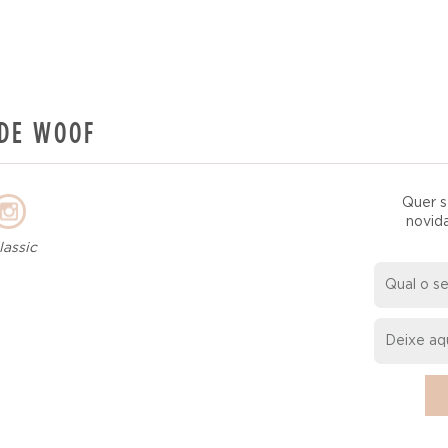
DE WOOF
Quer s
novid
assic