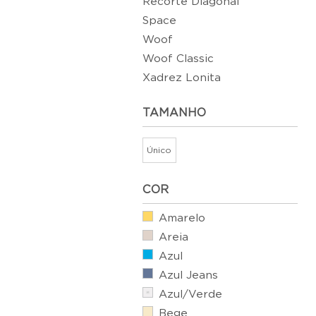
Recorte Diagonal
Space
Woof
Woof Classic
Xadrez Lonita
TAMANHO
Único
COR
Amarelo
Areia
Azul
Azul Jeans
Azul/Verde
Bege