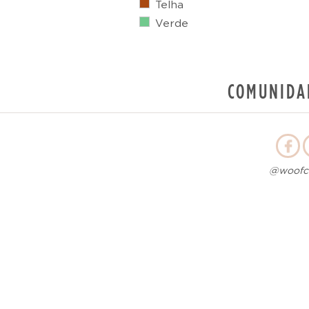
Telha
Verde
COMUNIDA
@woofcl