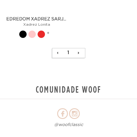
EDREDOM XADREZ SARJA/LONITA - XADREZ
Xadrez Lonita
+
1
COMUNIDADE WOOF
@woofclassic